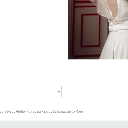
>
ratrice : Atelier Florevent - Lieu : Château de la Rose