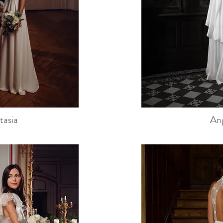
tasia
An