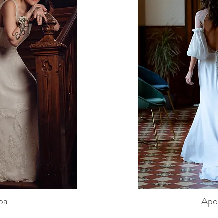
ba
Apo