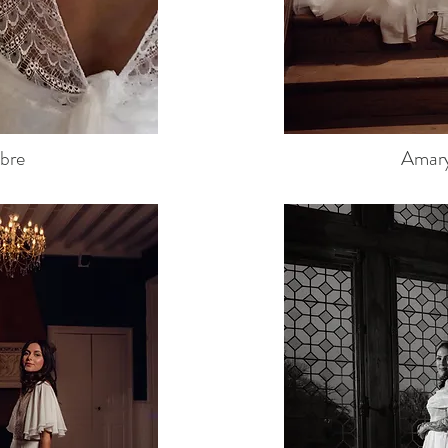
bre
Amaryl