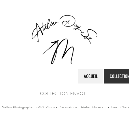
ACCUEIL
COLLECTIO
COLLECTION ENVOL
: Malfoy Photographe | EVEY Photo - Décoratrice : Atelier Florevent - Lieu : Chât